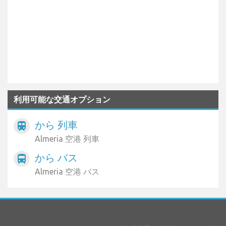
利用可能な交通オプション
から 列車
train
Almeria 空港 列車
から バス
directions_bus
Almeria 空港 バス