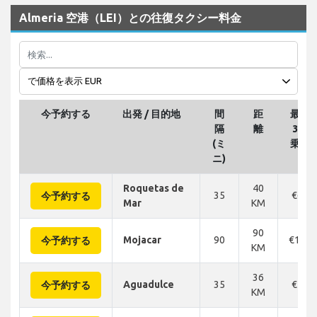
Almeria 空港（LEI）との往復タクシー料金
今予約する
出発 / 目的地
間
距
最大
隔
離
3の
(ミ
乗客
ニ)
Roquetas de
40
35
€69
今予約する
Mar
KM
90
Mojacar
90
€125
今予約する
KM
36
Aguadulce
35
€56
今予約する
KM