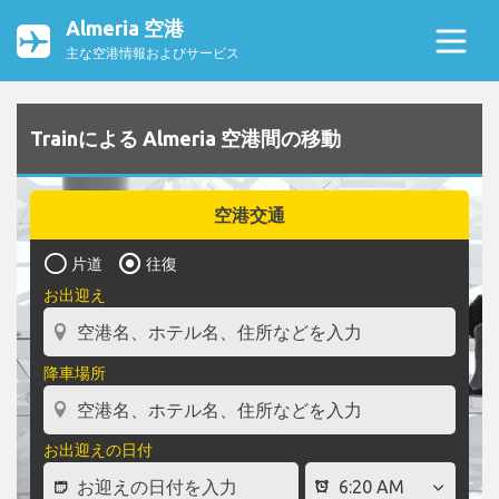
Almeria 空港
主な空港情報およびサービス
Trainによる Almeria 空港間の移動
空港交通
片道
往復
お出迎え
降車場所
お出迎えの日付