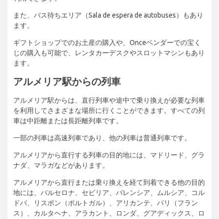
また、バス待ちエリア（Sala de espera de autobuses）もあり
ます。
ギフトショップでのお土産の購入や、Onceベンダーでの宝く
じの購入も可能で、レンタカーデスクやスロットマシンもあり
ます。
アルメリア駅からの列車
アルメリア駅からは、直行列車や途中で乗り換えが必要な列車
を利用してさまざまな場所に行くことができます。すべての列
車は中距離または長距離列車です。
一部の列車は高速列車であり、他の列車は普通列車です。
アルメリアから直行する列車の目的地には、マドリード、グラ
ナダ、マラガなどがあります。
アルメリアから直行または乗り換えを経て到着できる他の目的
地には、バルセロナ、セビリア、バレンシア、ムルシア、コル
ドバ、リスボン（ポルトガル）、アリカンテ、パリ（フラン
ス）、カルタヘナ、アラカント、ロンダ、グアディックス、ロ