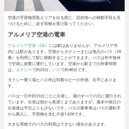
空港の手荷物受取エリアを出る前に、目的地への移動手段を見
つけるために、必ず荷物を受け取ってください。
アルメリア空港の電車
アルメリア空港（LEI）
には駅はありませんが、アルメリア市
内には駅があります。空港からタクシーまたは地元のバス（30
番）を利用して駅に移動することができます。バスは年中無休
で空港に頻繁に運行しています。空港から駅までの所要時間
は、
タクシー
で約20分、
バス
で約40分です。
タクシー乗り場とバス停は到着ロビーの外側、右手にありま
す。
バスは一日中約35分ごとに出発し、週のすべての日に運行され
ています。出発は朝から夜遅くまでありますが、週末や祝日の
出発便は平日よりも少ないです。バスの乗車券はバスの運転手
から購入し、手荷物を含む片道1.05€です。
大きな荷物でのバスの利用はできない場合があります。