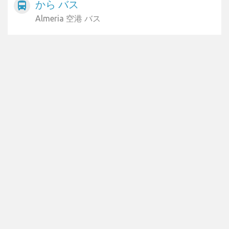
から バス
directions_bus
Almeria 空港 バス