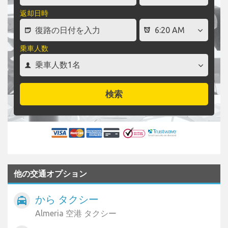
返却日時
乗車人数
検索
他の交通オプション
から タクシー
local_taxi
Almeria 空港 タクシー