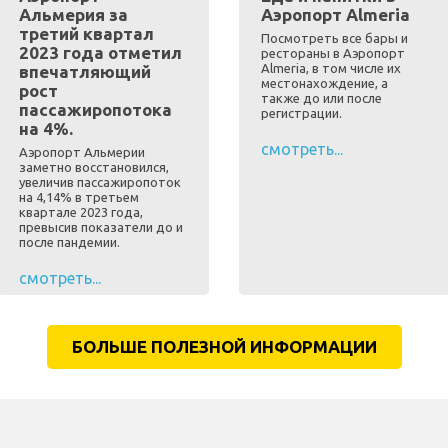
Альмерия за
Аэропорт Almeria
третий квартал
Посмотреть все бары и
2023 года отметил
рестораны в Аэропорт
Almeria, в том числе их
впечатляющий
местонахождение, а
рост
также до или после
пассажиропотока
регистрации.
на 4%.
смотреть...
Аэропорт Альмерии
заметно восстановился,
увеличив пассажиропоток
на 4,14% в третьем
квартале 2023 года,
превысив показатели до и
после пандемии.
смотреть...
БОЛЬШЕ ПОЛЕЗНОЙ ИНФОРМАЦИИ