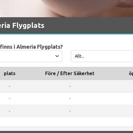
ria Flygplats
finns i Almeria Flygplats?
plats
Före / Efter Säkerhet
ö
-
-
-
-
-
-