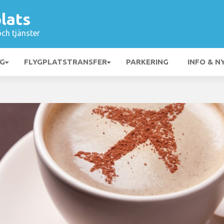
lats
och tjänster
NG
FLYGPLATSTRANSFER
PARKERING
INFO & N