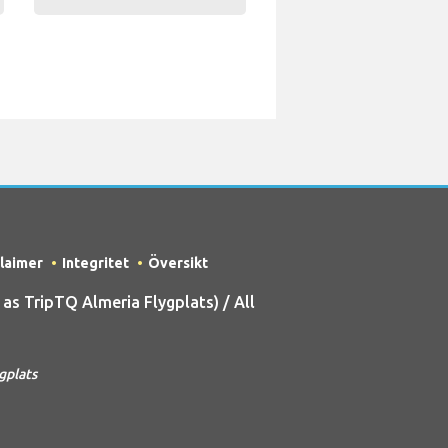
claimer
Integritet
Översikt
s TripTQ Almeria Flygplats) / All
gplats