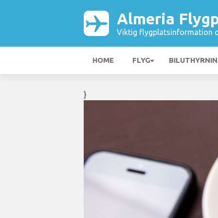
Almeria Flygp
Viktig flygplatsinformation 
HOME
FLYG
BILUTHYRNI
}