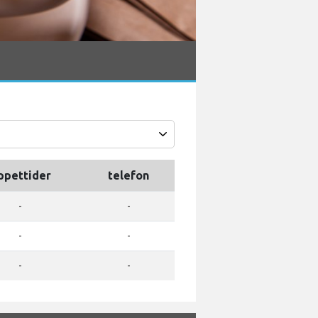
ppettider
telefon
-
-
-
-
-
-