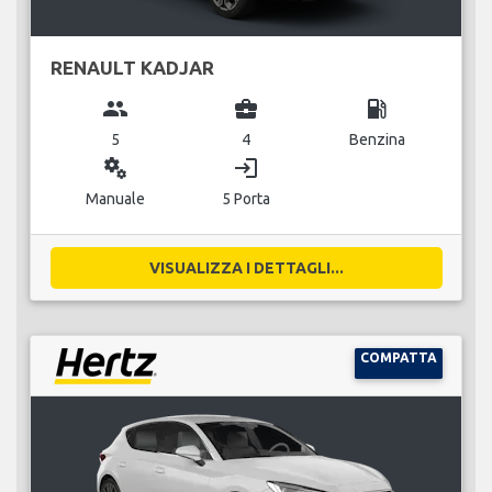
RENAULT KADJAR
group
business_center
local_gas_station
5
4
Benzina
miscellaneous_services
login
Manuale
5 Porta
VISUALIZZA I DETTAGLI...
COMPATTA