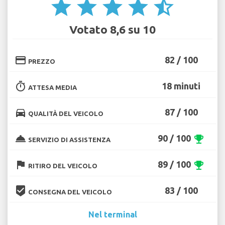
star
star
star
star
star_half
Votato 8,6 su 10
credit_card
82 / 100
PREZZO
timer
18 minuti
ATTESA MEDIA
directions_car
87 / 100
QUALITÀ DEL VEICOLO
room_service
90 / 100
emoji_events
SERVIZIO DI ASSISTENZA
flag
89 / 100
emoji_events
RITIRO DEL VEICOLO
beenhere
83 / 100
CONSEGNA DEL VEICOLO
Nel terminal