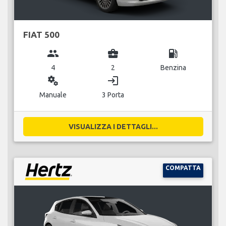
FIAT 500
group
business_center
local_gas_station
4
2
Benzina
miscellaneous_services
login
Manuale
3 Porta
VISUALIZZA I DETTAGLI...
COMPATTA