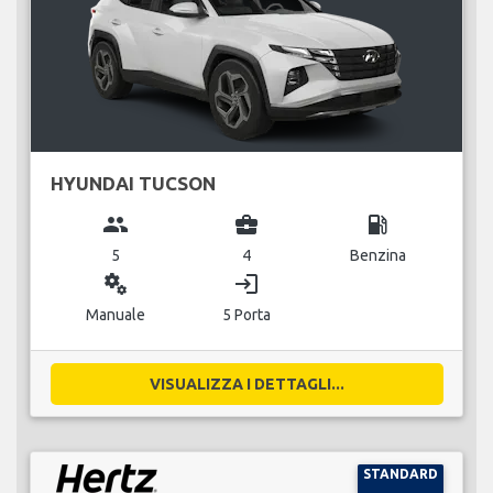
HYUNDAI TUCSON
group
business_center
local_gas_station
5
4
Benzina
miscellaneous_services
login
Manuale
5 Porta
VISUALIZZA I DETTAGLI...
STANDARD