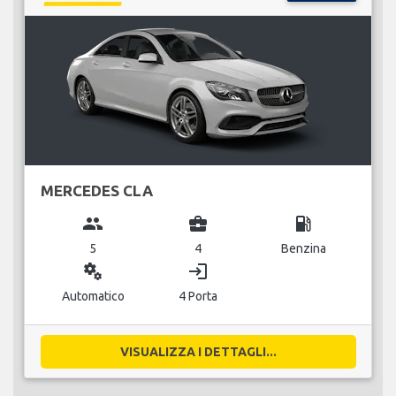
MERCEDES CLA
group
business_center
local_gas_station
5
4
Benzina
miscellaneous_services
login
Automatico
4 Porta
VISUALIZZA I DETTAGLI...