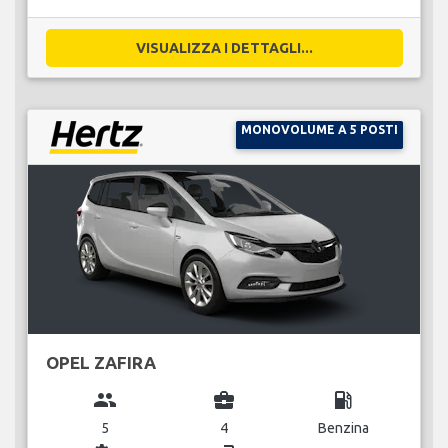
VISUALIZZA I DETTAGLI...
MONOVOLUME A 5 POSTI
OPEL ZAFIRA
group
business_center
local_gas_station
5
4
Benzina