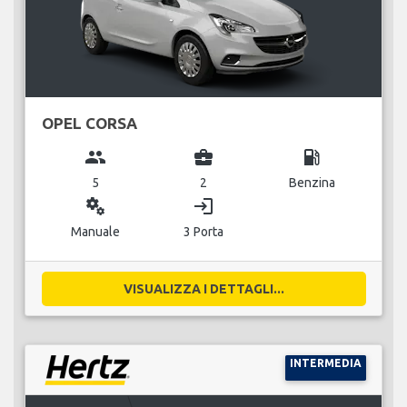
OPEL CORSA
group
business_center
local_gas_station
5
2
Benzina
miscellaneous_services
login
Manuale
3 Porta
VISUALIZZA I DETTAGLI...
INTERMEDIA