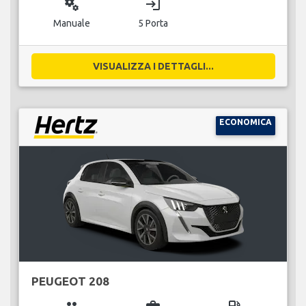
miscellaneous_services
login
Manuale
5 Porta
VISUALIZZA I DETTAGLI...
ECONOMICA
PEUGEOT 208