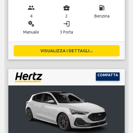
group
business_center
local_gas_station
4
2
Benzina
miscellaneous_services
login
Manuale
3 Porta
VISUALIZZA I DETTAGLI...
COMPATTA