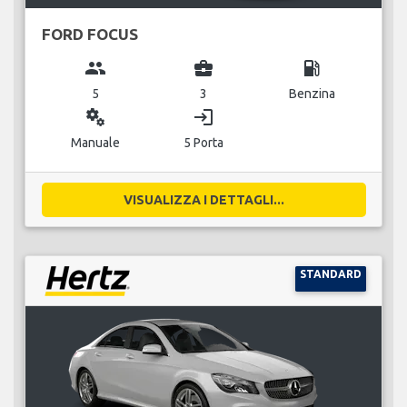
FORD FOCUS
group
business_center
local_gas_station
5
3
Benzina
miscellaneous_services
login
Manuale
5 Porta
VISUALIZZA I DETTAGLI...
STANDARD