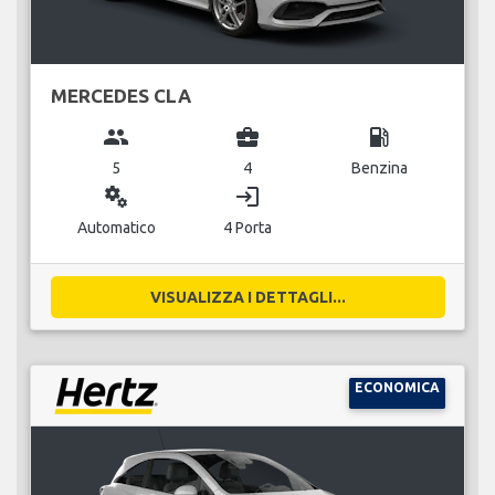
MERCEDES CLA
group
business_center
local_gas_station
5
4
Benzina
miscellaneous_services
login
Automatico
4 Porta
VISUALIZZA I DETTAGLI...
ECONOMICA