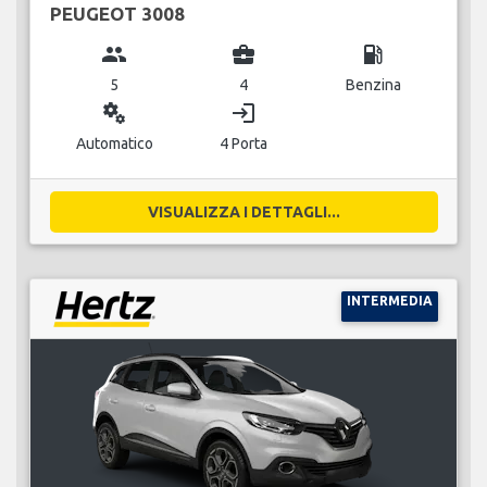
PEUGEOT 3008
group
business_center
local_gas_station
5
4
Benzina
miscellaneous_services
login
Automatico
4 Porta
VISUALIZZA I DETTAGLI...
INTERMEDIA