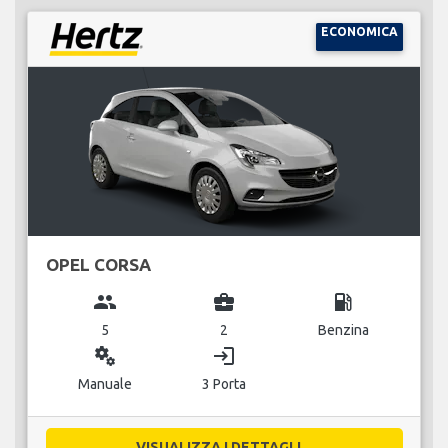
ECONOMICA
OPEL CORSA
group
business_center
local_gas_station
5
2
Benzina
miscellaneous_services
login
Manuale
3 Porta
VISUALIZZA I DETTAGLI...