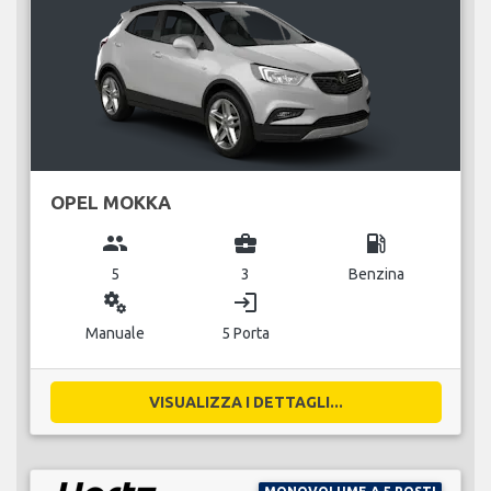
OPEL MOKKA
group
business_center
local_gas_station
5
3
Benzina
miscellaneous_services
login
Manuale
5 Porta
VISUALIZZA I DETTAGLI...