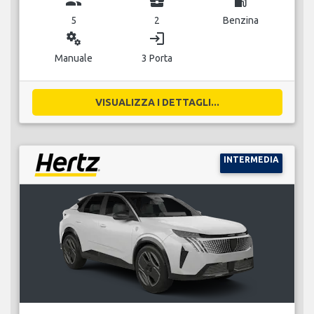
group
business_center
local_gas_station
5
2
Benzina
miscellaneous_services
login
Manuale
3 Porta
VISUALIZZA I DETTAGLI...
INTERMEDIA