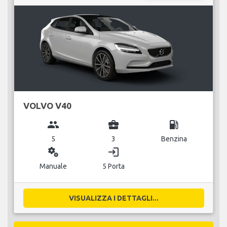
VOLVO V40
group
business_center
local_gas_station
5
3
Benzina
miscellaneous_services
login
Manuale
5 Porta
VISUALIZZA I DETTAGLI...