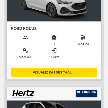
FORD FOCUS
group
business_center
local_gas_station
5
3
Benzina
miscellaneous_services
login
Manuale
5 Porta
VISUALIZZA I DETTAGLI...
INTERMEDIA