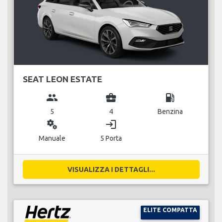
SEAT LEON ESTATE
group
business_center
local_gas_station
5
4
Benzina
miscellaneous_services
login
Manuale
5 Porta
VISUALIZZA I DETTAGLI...
ELITE COMPATTA