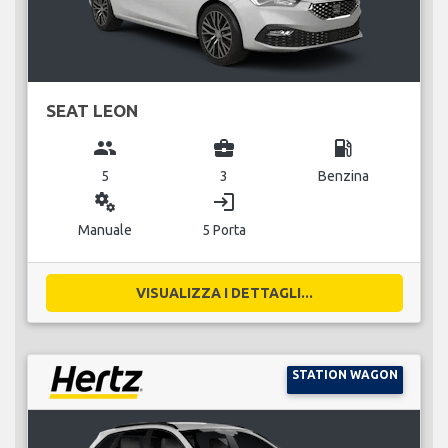
SEAT LEON
group
business_center
local_gas_station
5
3
Benzina
miscellaneous_services
login
Manuale
5 Porta
VISUALIZZA I DETTAGLI...
STATION WAGON