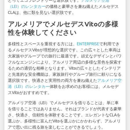
とってエコフレンドリーな選択肢です。
アルメリア空港
（LEI）のレンタカー
の価格と豪華さを兼ね備えたメルセデス
CLAは、他に類を見ない選択肢です。
アルメリアでメルセデスVitoの多様
性を体験してください
多様性とスペースを重視する方には、
ENTERPRISE
で利用でき
るメルセデスVitoが理想的な選択です。この広々とした車両は
大家族やグループでの旅行に最適です。頑丈なデザインとパワ
フルなエンジンにより、アルメリア周辺の多様な景色を探索す
るための適切な相棒となります。Vitoの広々としたインテリア
と先進的な安全機能は、家族旅行やグループ旅行に頼りになる
選択肢です。快適さと実用性の両方を兼ね備えた
アルメリア空
港（LEI）のレンタカー
体験をお求めのお客様には、メルセデ
スVitoがおすすめです。
アルメリア空港（LEI）でメルセデスを借りることは、単に車
を借りることではありません。それはブランドが代表する豪華
さ、快適さ、信頼性を体験することです。エレガントなCLAを
選ぶか、多様性に富んだVitoを選ぶかにかかわらず、アルメリ
アで思い出に残る旅を楽しむことができるでしょう。