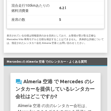
混合走行100kmあたりの
6.2 l
燃料消費量
座席の数
5
表示されている仕様は情報提供のみを目的としており、お客様が受け取る正確な
Mercedes Vito 車両モデルと仕様を保証することはできません。 具体的な詳細について
は、指定されたレンタカー会社 Almeria 空港 にお問い合わせください。
Mercedes の Almeria 空港 でのレンタカー - よくある質問
question_answer
Almeria 空港 で Mercedes のレ
ンタカーを提供しているレンタカー
会社はどこですか?
Almeria 空港 の次のレンタカー会社は、