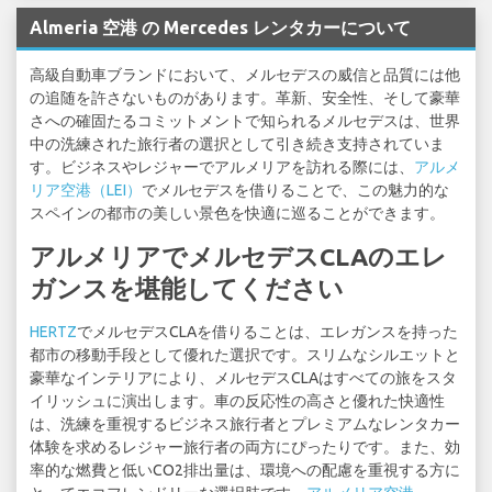
Almeria 空港 の Mercedes レンタカーについて
高級自動車ブランドにおいて、メルセデスの威信と品質には他
の追随を許さないものがあります。革新、安全性、そして豪華
さへの確固たるコミットメントで知られるメルセデスは、世界
中の洗練された旅行者の選択として引き続き支持されていま
す。ビジネスやレジャーでアルメリアを訪れる際には、
アルメ
リア空港（LEI）
でメルセデスを借りることで、この魅力的な
スペインの都市の美しい景色を快適に巡ることができます。
アルメリアでメルセデスCLAのエレ
ガンスを堪能してください
HERTZ
でメルセデスCLAを借りることは、エレガンスを持った
都市の移動手段として優れた選択です。スリムなシルエットと
豪華なインテリアにより、メルセデスCLAはすべての旅をスタ
イリッシュに演出します。車の反応性の高さと優れた快適性
は、洗練を重視するビジネス旅行者とプレミアムなレンタカー
体験を求めるレジャー旅行者の両方にぴったりです。また、効
率的な燃費と低いCO2排出量は、環境への配慮を重視する方に