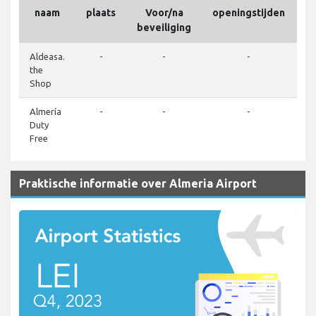
naam
plaats
Voor/na
openingstijden
beveiliging
Aldeasa.
-
-
-
the
Shop
Almería
-
-
-
+
Duty
Free
Praktische informatie over Almeria Airport