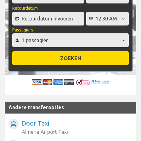
Retourdatum
Passagiers
ZOEKEN
Andere transferopties
Door Taxi
local_taxi
Almeria Airport Taxi