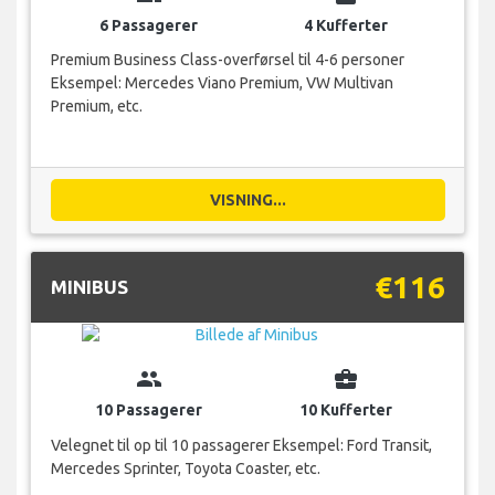
6 Passagerer
4 Kufferter
Premium Business Class-overførsel til 4-6 personer
Eksempel: Mercedes Viano Premium, VW Multivan
Premium, etc.
VISNING...
€116
MINIBUS
group
business_center
10 Passagerer
10 Kufferter
Velegnet til op til 10 passagerer Eksempel: Ford Transit,
Mercedes Sprinter, Toyota Coaster, etc.