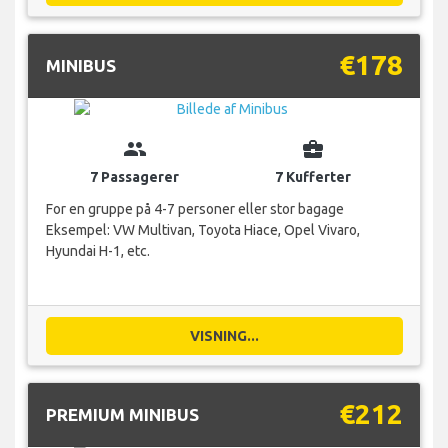
€178
MINIBUS
group
business_center
7 Passagerer
7 Kufferter
For en gruppe på 4-7 personer eller stor bagage
Eksempel: VW Multivan, Toyota Hiace, Opel Vivaro,
Hyundai H-1, etc.
VISNING...
€212
PREMIUM MINIBUS