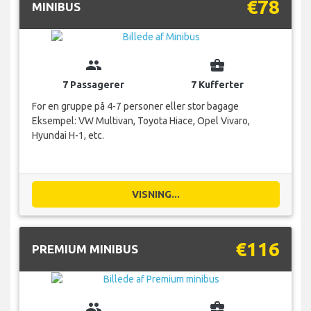
€78
MINIBUS
group
business_center
7 Passagerer
7 Kufferter
For en gruppe på 4-7 personer eller stor bagage
Eksempel: VW Multivan, Toyota Hiace, Opel Vivaro,
Hyundai H-1, etc.
VISNING...
€116
PREMIUM MINIBUS
group
business_center