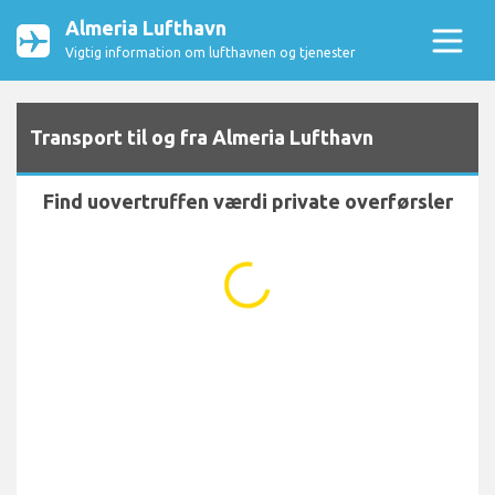
Almeria Lufthavn
Vigtig information om lufthavnen og tjenester
Transport til og fra Almeria Lufthavn
Find uovertruffen værdi private overførsler
...