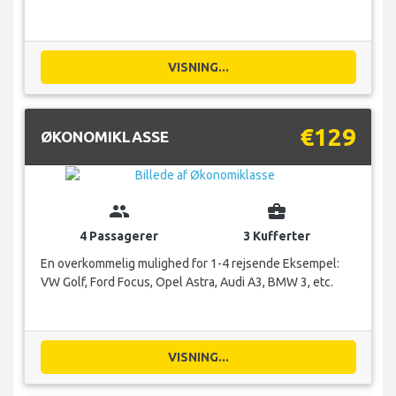
VISNING...
€129
ØKONOMIKLASSE
group
business_center
4 Passagerer
3 Kufferter
En overkommelig mulighed for 1-4 rejsende Eksempel:
VW Golf, Ford Focus, Opel Astra, Audi A3, BMW 3, etc.
VISNING...