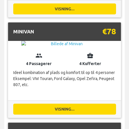
VISNING...
€78
MINIVAN
group
business_center
4 Passagerer
4 Kufferter
Ideel kombination af plads og komfort til op til 4 personer
Eksempel: VW Touran, Ford Galaxy, Opel Zefira, Peugeot
807, etc.
VISNING...