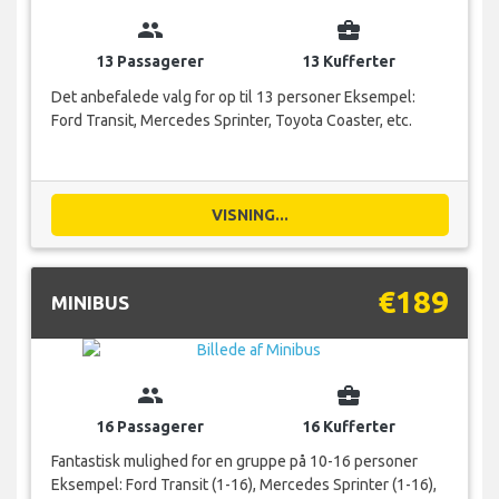
group
business_center
13 Passagerer
13 Kufferter
Det anbefalede valg for op til 13 personer Eksempel:
Ford Transit, Mercedes Sprinter, Toyota Coaster, etc.
VISNING...
€189
MINIBUS
group
business_center
16 Passagerer
16 Kufferter
Fantastisk mulighed for en gruppe på 10-16 personer
Eksempel: Ford Transit (1-16), Mercedes Sprinter (1-16),