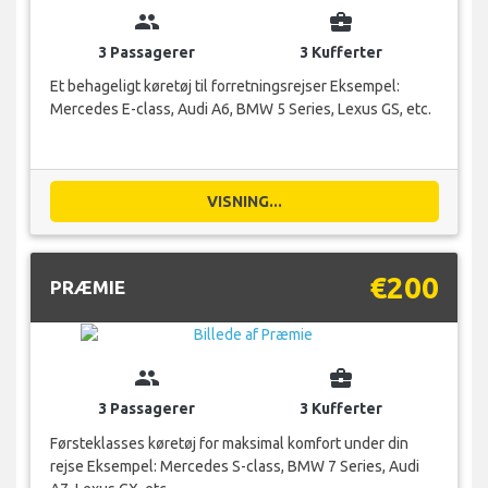
group
business_center
3 Passagerer
3 Kufferter
Et behageligt køretøj til forretningsrejser Eksempel:
Mercedes E-class, Audi A6, BMW 5 Series, Lexus GS, etc.
VISNING...
€200
PRÆMIE
group
business_center
3 Passagerer
3 Kufferter
Førsteklasses køretøj for maksimal komfort under din
rejse Eksempel: Mercedes S-class, BMW 7 Series, Audi