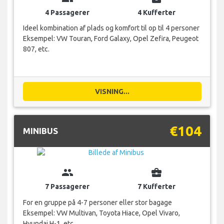
4 Passagerer
4 Kufferter
Ideel kombination af plads og komfort til op til 4 personer
Eksempel: VW Touran, Ford Galaxy, Opel Zefira, Peugeot
807, etc.
VISNING...
€104
MINIBUS
group
business_center
7 Passagerer
7 Kufferter
For en gruppe på 4-7 personer eller stor bagage
Eksempel: VW Multivan, Toyota Hiace, Opel Vivaro,
Hyundai H-1, etc.