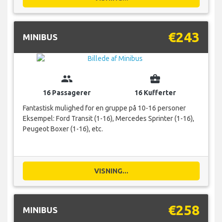
€243
MINIBUS
group
business_center
16 Passagerer
16 Kufferter
Fantastisk mulighed for en gruppe på 10-16 personer
Eksempel: Ford Transit (1-16), Mercedes Sprinter (1-16),
Peugeot Boxer (1-16), etc.
VISNING...
€258
MINIBUS