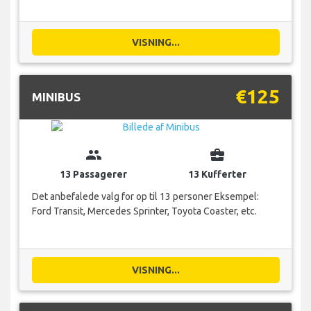
VISNING...
€125
MINIBUS
group
business_center
13 Passagerer
13 Kufferter
Det anbefalede valg for op til 13 personer Eksempel:
Ford Transit, Mercedes Sprinter, Toyota Coaster, etc.
VISNING...