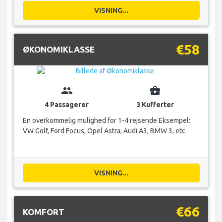
VISNING...
€58
ØKONOMIKLASSE
group
business_center
4 Passagerer
3 Kufferter
En overkommelig mulighed for 1-4 rejsende Eksempel:
VW Golf, Ford Focus, Opel Astra, Audi A3, BMW 3, etc.
VISNING...
€66
KOMFORT