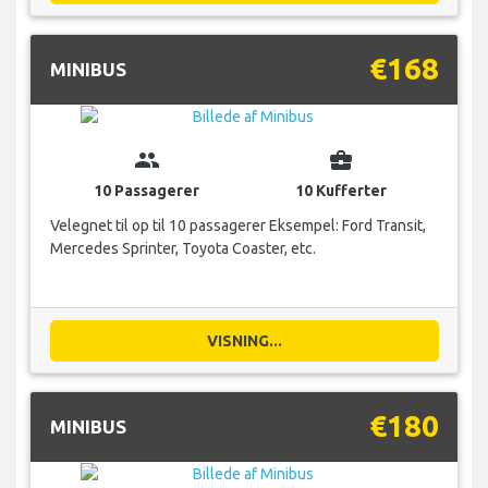
€168
MINIBUS
group
business_center
10 Passagerer
10 Kufferter
Velegnet til op til 10 passagerer Eksempel: Ford Transit,
Mercedes Sprinter, Toyota Coaster, etc.
VISNING...
€180
MINIBUS