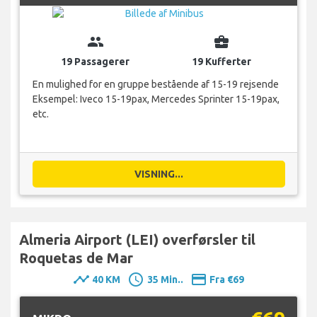
group
business_center
19 Passagerer
19 Kufferter
En mulighed for en gruppe bestående af 15-19 rejsende
Eksempel: Iveco 15-19pax, Mercedes Sprinter 15-19pax,
etc.
VISNING...
Almeria Airport (LEI) overførsler til
Roquetas de Mar
timeline
schedule
payment
40 KM
35 Min..
Fra €69