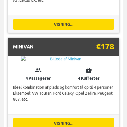
A7, Lexus GX, etc.
VISNING...
€178
MINIVAN
group
business_center
4 Passagerer
4 Kufferter
Ideel kombination af plads og komfort til op til 4 personer
Eksempel: VW Touran, Ford Galaxy, Opel Zefira, Peugeot
807, etc.
VISNING...