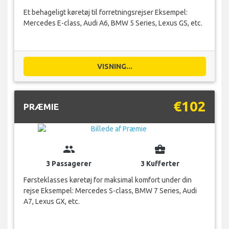
Et behageligt køretøj til forretningsrejser Eksempel:
Mercedes E-class, Audi A6, BMW 5 Series, Lexus GS, etc.
VISNING...
€102
PRÆMIE
group
business_center
3 Passagerer
3 Kufferter
Førsteklasses køretøj for maksimal komfort under din
rejse Eksempel: Mercedes S-class, BMW 7 Series, Audi
A7, Lexus GX, etc.