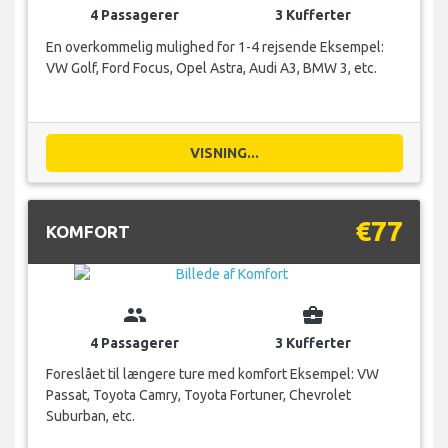
4 Passagerer
3 Kufferter
En overkommelig mulighed for 1-4 rejsende Eksempel:
VW Golf, Ford Focus, Opel Astra, Audi A3, BMW 3, etc.
VISNING...
€77
KOMFORT
group
business_center
4 Passagerer
3 Kufferter
Foreslået til længere ture med komfort Eksempel: VW
Passat, Toyota Camry, Toyota Fortuner, Chevrolet
Suburban, etc.