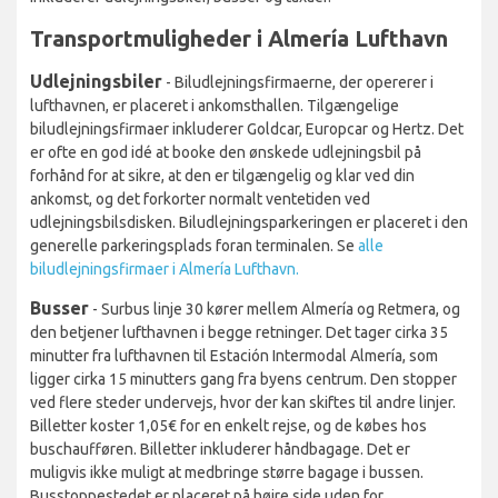
Transportmuligheder i Almería Lufthavn
Udlejningsbiler
- Biludlejningsfirmaerne, der opererer i
lufthavnen, er placeret i ankomsthallen. Tilgængelige
biludlejningsfirmaer inkluderer Goldcar, Europcar og Hertz. Det
er ofte en god idé at booke den ønskede udlejningsbil på
forhånd for at sikre, at den er tilgængelig og klar ved din
ankomst, og det forkorter normalt ventetiden ved
udlejningsbilsdisken. Biludlejningsparkeringen er placeret i den
generelle parkeringsplads foran terminalen. Se
alle
biludlejningsfirmaer i Almería Lufthavn.
Busser
- Surbus linje 30 kører mellem Almería og Retmera, og
den betjener lufthavnen i begge retninger. Det tager cirka 35
minutter fra lufthavnen til Estación Intermodal Almería, som
ligger cirka 15 minutters gang fra byens centrum. Den stopper
ved flere steder undervejs, hvor der kan skiftes til andre linjer.
Billetter koster 1,05€ for en enkelt rejse, og de købes hos
buschaufføren. Billetter inkluderer håndbagage. Det er
muligvis ikke muligt at medbringe større bagage i bussen.
Busstoppestedet er placeret på højre side uden for