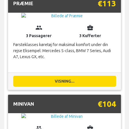
€113
PRÆMIE
group
business_center
3 Passagerer
3 Kufferter
Førsteklasses køretøj for maksimal komfort under din
rejse Eksempel: Mercedes S-class, BMW 7 Series, Audi
A7, Lexus GX, etc.
VISNING...
€104
MINIVAN
group
business_center