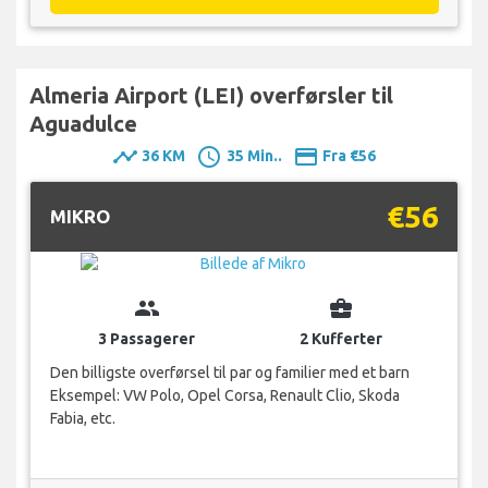
Almeria Airport (LEI) overførsler til
Aguadulce
timeline
schedule
payment
36 KM
35 Min..
Fra €56
€56
MIKRO
group
business_center
3 Passagerer
2 Kufferter
Den billigste overførsel til par og familier med et barn
Eksempel: VW Polo, Opel Corsa, Renault Clio, Skoda
Fabia, etc.