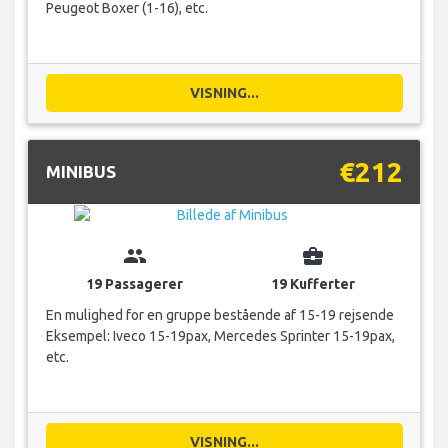
Peugeot Boxer (1-16), etc.
VISNING...
€212
MINIBUS
group
business_center
19 Passagerer
19 Kufferter
En mulighed for en gruppe bestående af 15-19 rejsende
Eksempel: Iveco 15-19pax, Mercedes Sprinter 15-19pax,
etc.
VISNING...