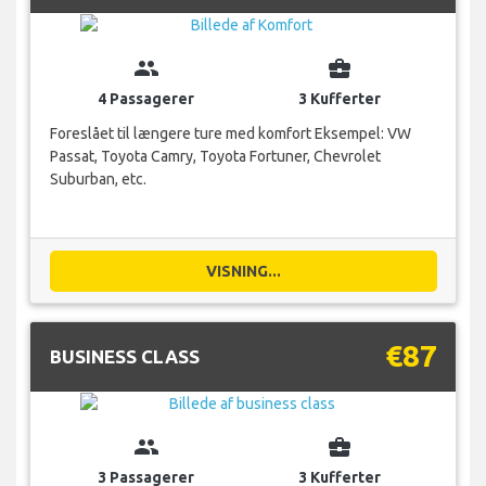
group
business_center
4 Passagerer
3 Kufferter
Foreslået til længere ture med komfort Eksempel: VW
Passat, Toyota Camry, Toyota Fortuner, Chevrolet
Suburban, etc.
VISNING...
€87
BUSINESS CLASS
group
business_center
3 Passagerer
3 Kufferter