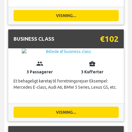
VISNING...
€102
BUSINESS CLASS
group
business_center
3 Passagerer
3 Kufferter
Et behageligt køretøj til forretningsrejser Eksempel:
Mercedes E-class, Audi A6, BMW 5 Series, Lexus GS, etc.
VISNING...