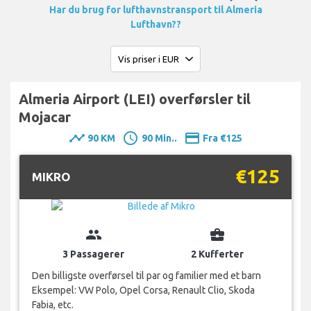
Har du brug for lufthavnstransport til Almeria
Lufthavn??
Almeria Airport (LEI) overførsler til
Mojacar
timeline
schedule
payment
90 KM
90 Min..
Fra €125
€125
MIKRO
group
business_center
3 Passagerer
2 Kufferter
Den billigste overførsel til par og familier med et barn
Eksempel: VW Polo, Opel Corsa, Renault Clio, Skoda
Fabia, etc.