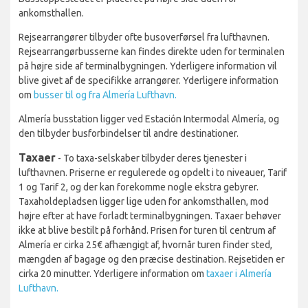
ankomsthallen.
Rejsearrangører tilbyder ofte busoverførsel fra lufthavnen.
Rejsearrangørbusserne kan findes direkte uden for terminalen
på højre side af terminalbygningen. Yderligere information vil
blive givet af de specifikke arrangører. Yderligere information
om
busser til og fra Almería Lufthavn.
Almería busstation ligger ved Estación Intermodal Almería, og
den tilbyder busforbindelser til andre destinationer.
Taxaer
- To taxa-selskaber tilbyder deres tjenester i
lufthavnen. Priserne er regulerede og opdelt i to niveauer, Tarif
1 og Tarif 2, og der kan forekomme nogle ekstra gebyrer.
Taxaholdepladsen ligger lige uden for ankomsthallen, mod
højre efter at have forladt terminalbygningen. Taxaer behøver
ikke at blive bestilt på forhånd. Prisen for turen til centrum af
Almería er cirka 25€ afhængigt af, hvornår turen finder sted,
mængden af bagage og den præcise destination. Rejsetiden er
cirka 20 minutter. Yderligere information om
taxaer i Almería
Lufthavn.