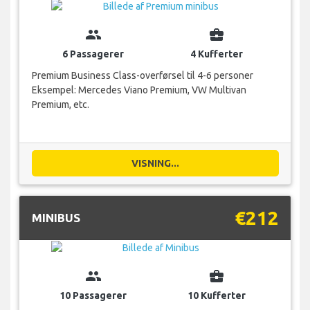
group
business_center
6 Passagerer
4 Kufferter
Premium Business Class-overførsel til 4-6 personer
Eksempel: Mercedes Viano Premium, VW Multivan
Premium, etc.
VISNING...
€212
MINIBUS
group
business_center
10 Passagerer
10 Kufferter