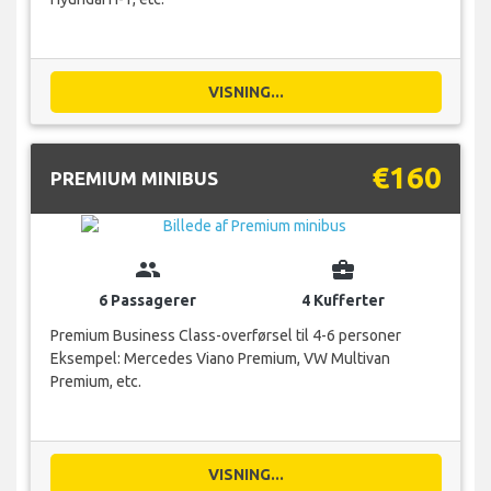
VISNING...
€160
PREMIUM MINIBUS
group
business_center
6 Passagerer
4 Kufferter
Premium Business Class-overførsel til 4-6 personer
Eksempel: Mercedes Viano Premium, VW Multivan
Premium, etc.
VISNING...