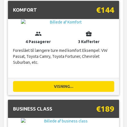
€144
KOMFORT
group
business_center
4 Passagerer
3 Kufferter
Foreslået til længere ture med komfort Eksempel: VW
Passat, Toyota Camry, Toyota Fortuner, Chevrolet
Suburban, etc.
VISNING...
€189
BUSINESS CLASS