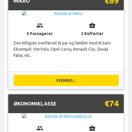
€69
MIKRO
group
business_center
3 Passagerer
2 Kufferter
Den billigste overførsel til par og familier med et barn
Eksempel: VW Polo, Opel Corsa, Renault Clio, Skoda
Fabia, etc.
VISNING...
€74
ØKONOMIKLASSE
group
business_center