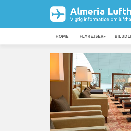
Almeria Luft
Vigtig information om luftha
HOME
FLYREJSER
BILUDL