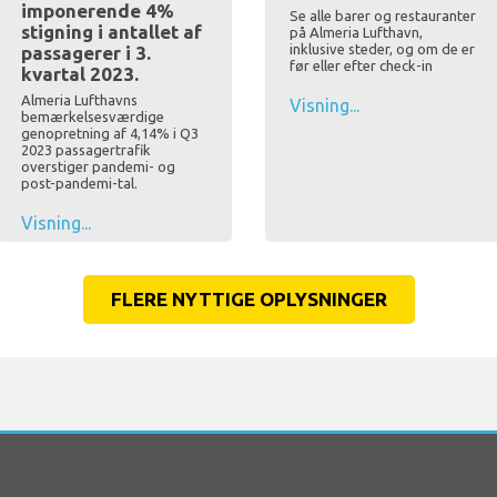
imponerende 4%
Se alle barer og restauranter
stigning i antallet af
på Almeria Lufthavn,
inklusive steder, og om de er
passagerer i 3.
før eller efter check-in
kvartal 2023.
Almeria Lufthavns
Visning...
bemærkelsesværdige
genopretning af 4,14% i Q3
2023 passagertrafik
overstiger pandemi- og
post-pandemi-tal.
Visning...
FLERE NYTTIGE OPLYSNINGER