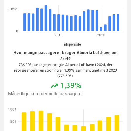
1 mio.
0
2010
2020
Tidsperiode
Hvor mange passagerer bruger Almeria Lufthavn om
året?
786.205 passagerer brugte Almeria Lufthavn i 2024, der
repræsenterer en stigning af 1,39% sammenlignet med 2023
(775.393).
1,39%
trending_up
Månedlige kommercielle passagerer
100 t
50 t