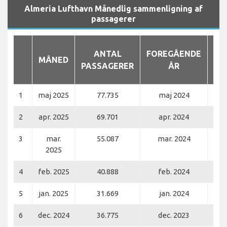
Almeria Lufthavn Månedlig sammenligning af
passagerer
ANTAL
FOREGÅENDE
MÅNED
PASSAGERER
ÅR
PA
1
maj 2025
77.735
maj 2024
2
apr. 2025
69.701
apr. 2024
3
mar.
55.087
mar. 2024
2025
4
feb. 2025
40.888
feb. 2024
5
jan. 2025
31.669
jan. 2024
6
dec. 2024
36.775
dec. 2023