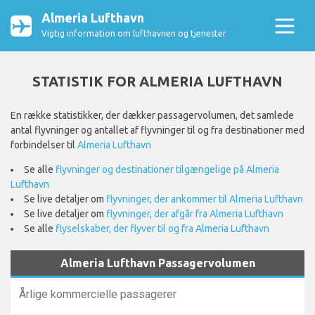
Almeria Lufthavn
Vigtig information om lufthavnen og tjenester
STATISTIK FOR ALMERIA LUFTHAVN
En række statistikker, der dækker passagervolumen, det samlede
antal flyvninger og antallet af flyvninger til og fra destinationer med
forbindelser til
Almeria Lufthavn
Se alle
flyvninger og destinationer tilgængelige på Almeria
Lufthavn
Se live detaljer om
flyvninger, der ankommer til Almeria Lufthavn
Se live detaljer om
flyvninger, der afgår fra Almeria Lufthavn
Se alle
flyselskaber, der flyver til og fra Almeria Lufthavn
Almeria Lufthavn Passagervolumen
Årlige kommercielle passagerer