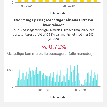
0
jul., 2024
jan., 2025
Tidsperiode
Hvor mange passagerer bruger Almeria Lufthavn
hver måned?
77.735 passagerer brugte Almeria Lufthavn i maj 2025, der
repræsenterer et fald af 0,72% sammenlignet med maj 2024
(78.299).
0,72%
trending_down
Månedlige kommercielle passagerer (alle måneder)
100 t
0
jan., 2010
jan., 2020
Tidsperiode