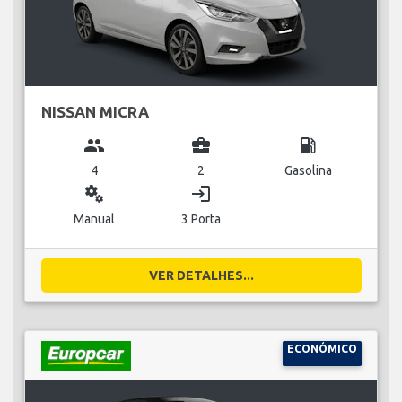
NISSAN MICRA
group
business_center
local_gas_station
4
2
Gasolina
miscellaneous_services
login
Manual
3 Porta
VER DETALHES...
ECONÓMICO