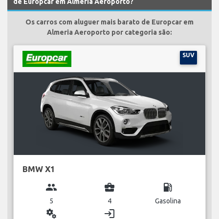
de Europcar em Almeria Aeroporto?
Os carros com aluguer mais barato de Europcar em
Almeria Aeroporto por categoria são:
SUV
BMW X1
group
business_center
local_gas_station
5
4
Gasolina
miscellaneous_services
login