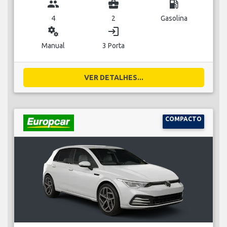
group
business_center
local_gas_station
4
2
Gasolina
miscellaneous_services
login
Manual
3 Porta
VER DETALHES...
COMPACTO