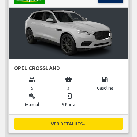
OPEL CROSSLAND
group
business_center
local_gas_station
5
3
Gasolina
miscellaneous_services
login
Manual
5 Porta
VER DETALHES...