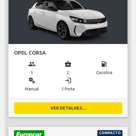
OPEL CORSA
group
business_center
local_gas_station
5
2
Gasolina
miscellaneous_services
login
Manual
5 Porta
VER DETALHES...
COMPACTO