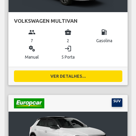
VOLKSWAGEN MULTIVAN
group
business_center
local_gas_station
7
2
Gasolina
miscellaneous_services
login
Manual
5 Porta
VER DETALHES...
SUV