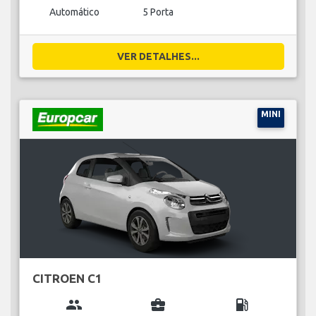
Automático
5 Porta
VER DETALHES...
MINI
CITROEN C1
group
business_center
local_gas_station