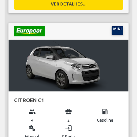
VER DETALHES...
MINI
CITROEN C1
group
business_center
local_gas_station
4
2
Gasolina
miscellaneous_services
login
Manual
3 Porta