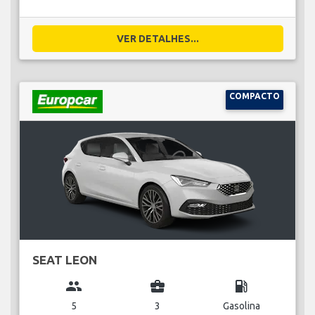
VER DETALHES...
COMPACTO
SEAT LEON
group
business_center
local_gas_station
5
3
Gasolina