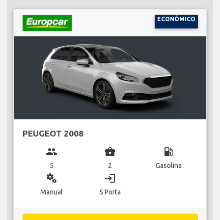
ECONÓMICO
PEUGEOT 2008
group
business_center
local_gas_station
5
2
Gasolina
miscellaneous_services
login
Manual
5 Porta