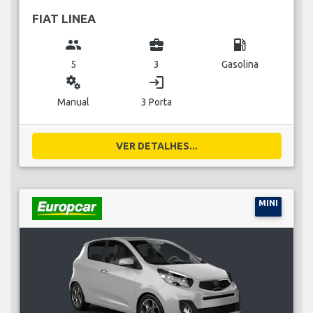
FIAT LINEA
group
business_center
local_gas_station
5
3
Gasolina
miscellaneous_services
login
Manual
3 Porta
VER DETALHES...
MINI