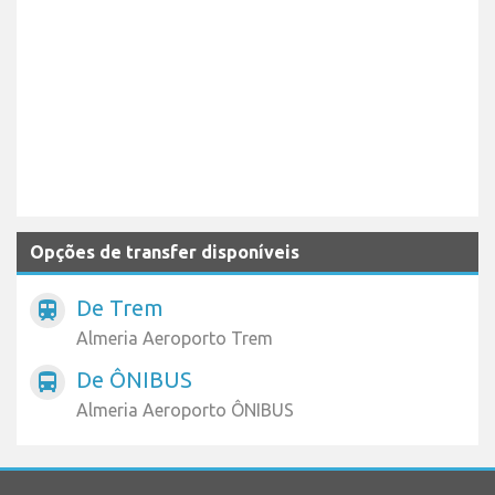
Opções de transfer disponíveis
De Trem
train
Almeria Aeroporto Trem
De ÔNIBUS
directions_bus
Almeria Aeroporto ÔNIBUS