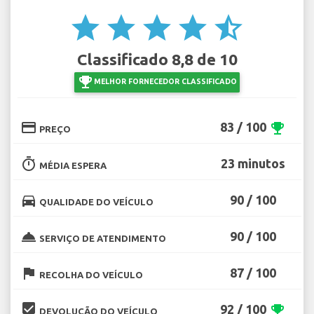
star
star
star
star
star_half
Classificado 8,8 de 10
emoji_events
MELHOR FORNECEDOR CLASSIFICADO
credit_card
83 / 100
emoji_events
PREÇO
timer
23 minutos
MÉDIA ESPERA
directions_car
90 / 100
QUALIDADE DO VEÍCULO
room_service
90 / 100
SERVIÇO DE ATENDIMENTO
flag
87 / 100
RECOLHA DO VEÍCULO
beenhere
92 / 100
emoji_events
DEVOLUÇÃO DO VEÍCULO