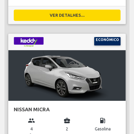
VER DETALHES...
ECONÓMICO
NISSAN MICRA
group
business_center
local_gas_station
4
2
Gasolina