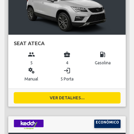
SEAT ATECA
group
business_center
local_gas_station
5
4
Gasolina
miscellaneous_services
login
Manual
5 Porta
VER DETALHES...
ECONÓMICO