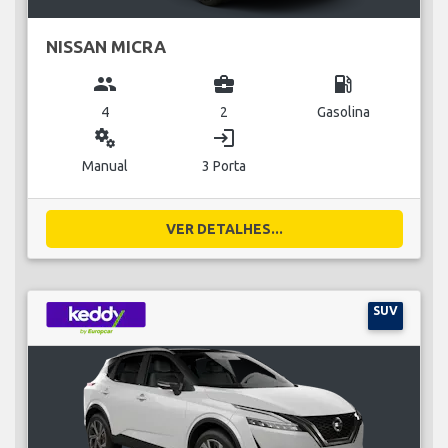
NISSAN MICRA
group
business_center
local_gas_station
4
2
Gasolina
miscellaneous_services
login
Manual
3 Porta
VER DETALHES...
SUV