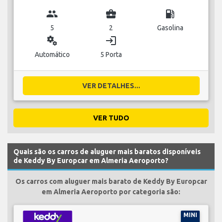
group
business_center
local_gas_station
5
2
Gasolina
miscellaneous_services
login
Automático
5 Porta
VER DETALHES...
VER TUDO
Quais são os carros de aluguer mais baratos disponíveis
de Keddy By Europcar em Almeria Aeroporto?
Os carros com aluguer mais barato de Keddy By Europcar
em Almeria Aeroporto por categoria são:
MINI