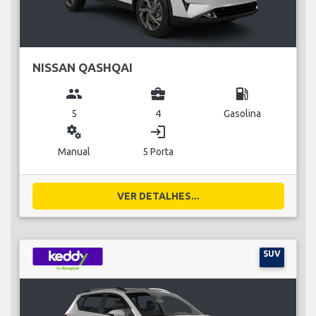
NISSAN QASHQAI
group
business_center
local_gas_station
5
4
Gasolina
miscellaneous_services
login
Manual
5 Porta
VER DETALHES...
SUV