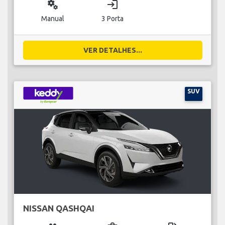
miscellaneous_services
login
Manual
3 Porta
VER DETALHES...
SUV
NISSAN QASHQAI