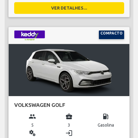
VER DETALHES...
COMPACTO
VOLKSWAGEN GOLF
group
business_center
local_gas_station
5
3
Gasolina
miscellaneous_services
login