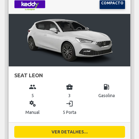
COMPACTO
SEAT LEON
group
business_center
local_gas_station
5
3
Gasolina
miscellaneous_services
login
Manual
5 Porta
VER DETALHES...