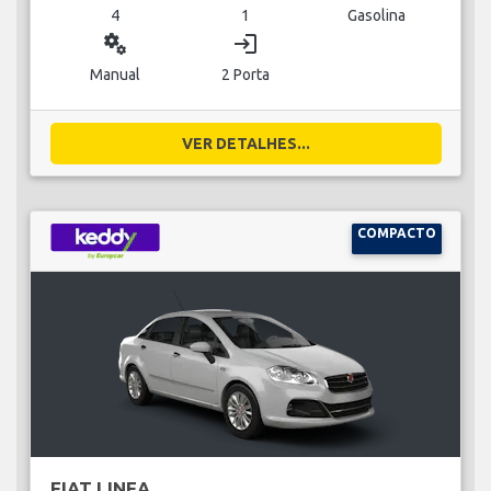
4
1
Gasolina
miscellaneous_services
login
Manual
2 Porta
VER DETALHES...
COMPACTO
FIAT LINEA