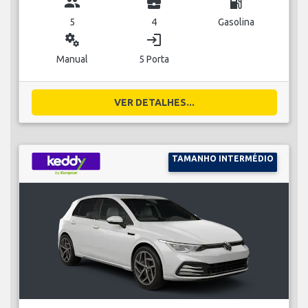
group
business_center
local_gas_station
5
4
Gasolina
miscellaneous_services
login
Manual
5 Porta
VER DETALHES...
TAMANHO INTERMÉDIO