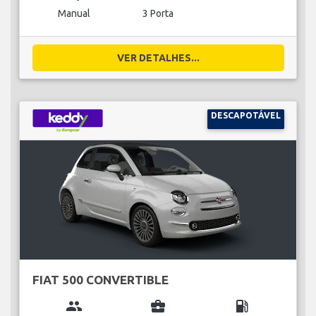
Manual
3 Porta
VER DETALHES...
DESCAPOTÁVEL
FIAT 500 CONVERTIBLE
group
business_center
local_gas_station