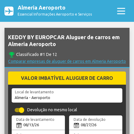
Almeria Aeroporto
Essencial Informações Aeroporto e Serviços
KEDDY BY EUROPCAR Aluguer de carros em
Almeria Aeroporto
emoji_events
Classificado #1 De 12
Comparar empresas de aluguer de carros em Almeria Aeroporto
VALOR IMBATÍVEL ALUGUER DE CARRO
Local de levantamento
Devolução no mesmo local
Data de levantamento
Data de devolução