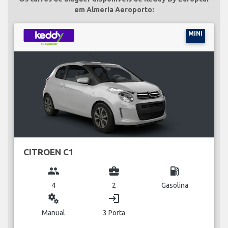
em Almeria Aeroporto:
MINI
CITROEN C1
group
business_center
local_gas_station
4
2
Gasolina
miscellaneous_services
login
Manual
3 Porta