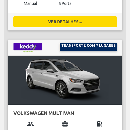
Manual
5 Porta
VER DETALHES...
TRANSPORTE COM 7 LUGARES
VOLKSWAGEN MULTIVAN
group
business_center
local_gas_station