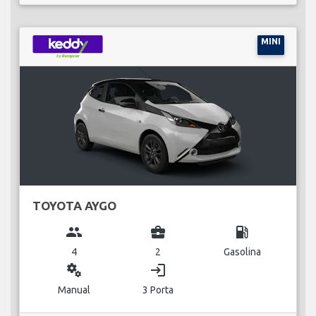
MINI
TOYOTA AYGO
group
business_center
local_gas_station
4
2
Gasolina
miscellaneous_services
login
Manual
3 Porta