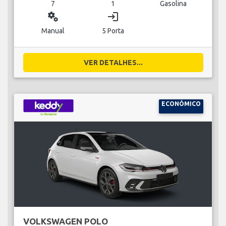
7
1
Gasolina
miscellaneous_services
login
Manual
5 Porta
VER DETALHES...
ECONÓMICO
VOLKSWAGEN POLO