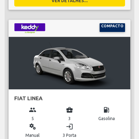
VER DETALHES...
COMPACTO
FIAT LINEA
group
business_center
local_gas_station
5
3
Gasolina
miscellaneous_services
login
Manual
3 Porta