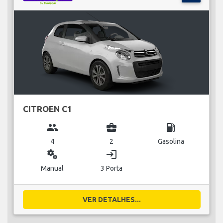
CITROEN C1
group
business_center
local_gas_station
4
2
Gasolina
miscellaneous_services
login
Manual
3 Porta
VER DETALHES...