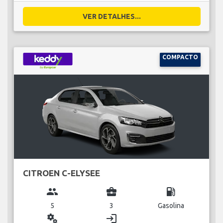
VER DETALHES...
COMPACTO
CITROEN C-ELYSEE
group
business_center
local_gas_station
5
3
Gasolina
miscellaneous_services
login