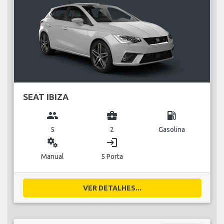
SEAT IBIZA
group
business_center
local_gas_station
5
2
Gasolina
miscellaneous_services
login
Manual
5 Porta
VER DETALHES...